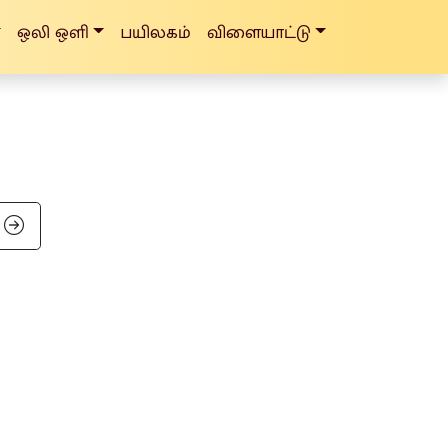
ஒலி ஒளி
பயிலகம்
விளையாட்டு