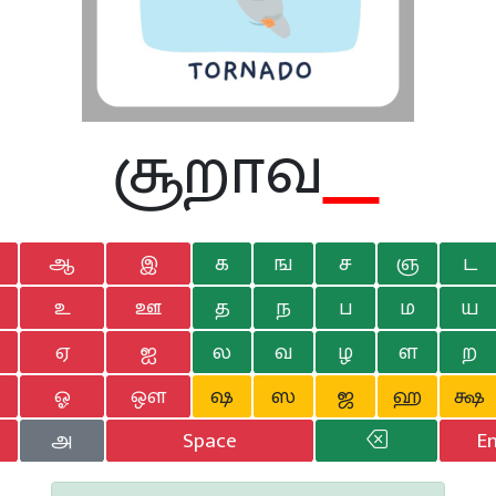
சூ
றா
வ
ஆ
இ
க
ங
ச
ஞ
ட
உ
ஊ
த
ந
ப
ம
ய
ஏ
ஐ
ல
வ
ழ
ள
ற
ஓ
ஔ
ஷ
ஸ
ஜ
ஹ
க்ஷ
அ
Space
En