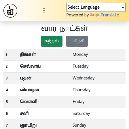
Powered by
Translate
வார நாட்கள்
கற்றல்
பயிற்சி
1
திங்கள்
Monday
2
செவ்வாய்
Tuesday
3
புதன்
Wednesday
4
வியாழன்
Thursday
5
வெள்ளி
Friday
6
சனி
Saturday
7
ஞாயிறு
Sunday