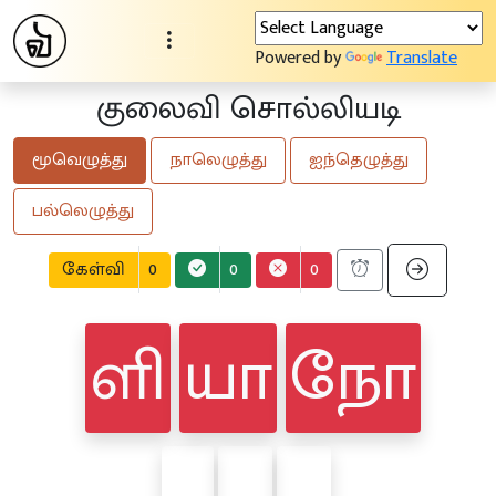
Powered by
Translate
குலைவி சொல்லியடி
மூவெழுத்து
நாலெழுத்து
ஐந்தெழுத்து
பல்லெழுத்து
கேள்வி
0
0
0
ளி
யா
நோ