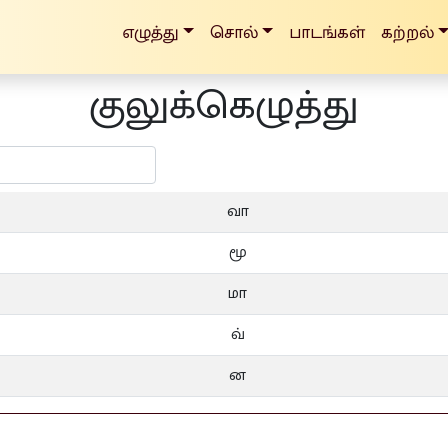
எழுத்து
சொல்
பாடங்கள்
கற்றல்
குலுக்கெழுத்து
வா
மூ
மா
வ்
ன