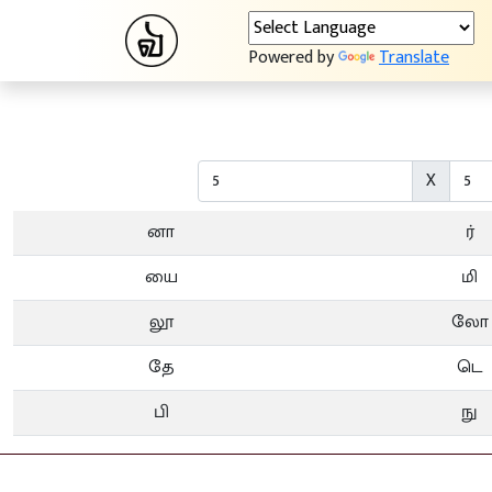
Powered by
Translate
X
னா
ர்
யை
மி
லூ
லோ
தே
டெ
பி
நு