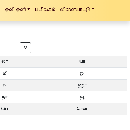
ஒலி ஒளி
பயிலகம்
விளையாட்டு
↻
லா
யா
மீ
லு
வு
ணூ
நா
வூ
பெ
ரௌ