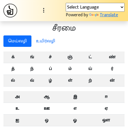
Powered by
Translate
சீரமை
மெய்வழி
உயிர்வழி
க்
ங்
ச்
ஞ்
ட்
ண்
த்
ந்
ப்
ம்
ய்
ர்
ல்
வ்
ழ்
ள்
ற்
ன்
அ
ஆ
இ
ஈ
உ
ஊ
எ
ஏ
ஐ
ஒ
ஓ
ஔ