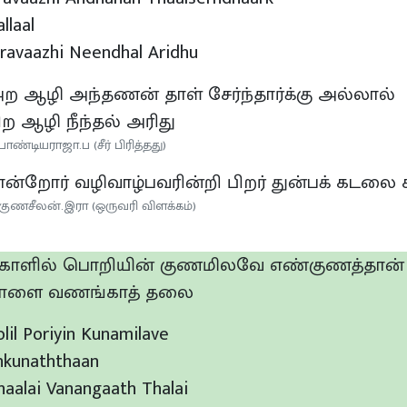
llaal
iravaazhi Neendhal Aridhu
ற ஆழி அந்தணன் தாள் சேர்ந்தார்க்கு அல்லால்
ிற ஆழி நீந்தல் அரிது
பாண்டியராஜா.ப (சீர் பிரித்தது)
ான்றோர் வழிவாழ்பவரின்றி பிறர் துன்பக் கடலை 
குணசீலன்.இரா (ஒருவரி விளக்கம்)
ோளில் பொறியின் குணமிலவே எண்குணத்தான்
ாளை வணங்காத் தலை
olil Poriyin Kunamilave
nkunaththaan
haalai Vanangaath Thalai