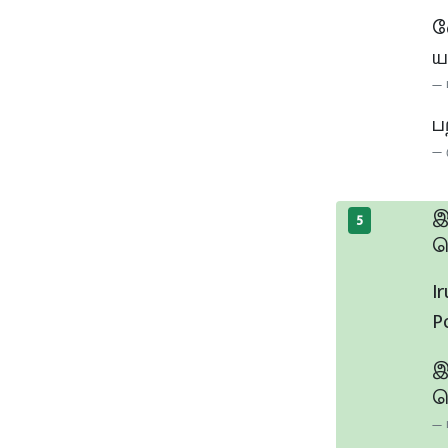
வ
ய
ப
இ
5
ப
I
P
இ
ப