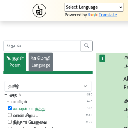
Powered by
Translate
அ
குறள்
மொழி
1
ப
Poem
Language
A
P
அறம்
1-380
அ
பாயிரம்
1-40
ப
கடவுள் வாழ்த்து
1-10
வான் சிறப்பு
11-20
நீத்தார் பெருமை
21-30