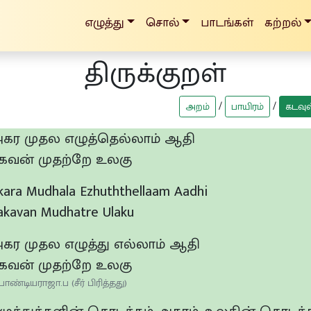
எழுத்து
சொல்
பாடங்கள்
கற்றல்
திருக்குறள்
/
/
அறம்
பாயிரம்
கடவுள
கர முதல எழுத்தெல்லாம் ஆதி
கவன் முதற்றே உலகு
kara Mudhala Ezhuththellaam Aadhi
akavan Mudhatre Ulaku
கர முதல எழுத்து எல்லாம் ஆதி
கவன் முதற்றே உலகு
பாண்டியராஜா.ப (சீர் பிரித்தது)