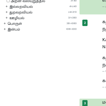
எ
அறன் வலியுறுத்தல்
31-40
இல்லறவியல்
41-240
துறவறவியல்
241-370
ஊழியல்
371-380
க
2
பொருள்
381-1080
ந
இன்பம்
1081-1330
K
N
க
ந
க
ம
3