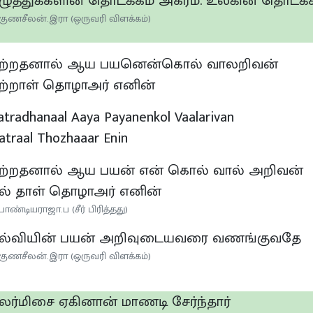
ழுத்துக்களின் தொடக்கம் அகரம். உலகின் தொடக
குணசீலன்.இரா (ஒருவரி விளக்கம்)
ற்றதனால் ஆய பயனென்கொல் வாலறிவன்
ற்றாள் தொழாஅர் எனின்
atradhanaal Aaya Payanenkol Vaalarivan
atraal Thozhaaar Enin
ற்றதனால் ஆய பயன் என் கொல் வால் அறிவன்
ல் தாள் தொழாஅர் எனின்
பாண்டியராஜா.ப (சீர் பிரித்தது)
ல்வியின் பயன் அறிவுடையவரை வணங்குவதே
குணசீலன்.இரா (ஒருவரி விளக்கம்)
லர்மிசை ஏகினான் மாணடி சேர்ந்தார்