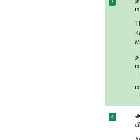
த
7
ம
T
Ka
M
த
ம
ம
அ
8
ப
A