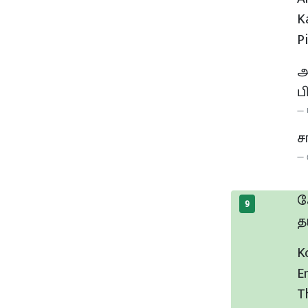
Ka
P
அ
ப
ச
க
9
த
K
E
T