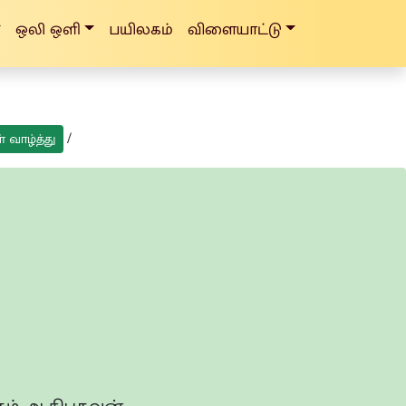
ஒலி ஒளி
பயிலகம்
விளையாட்டு
/
் வாழ்த்து