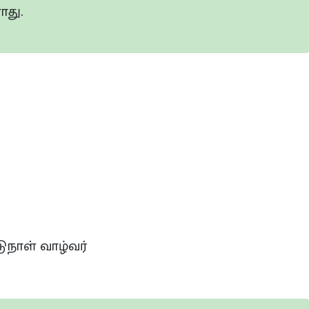
து.
ுநாள் வாழ்வர்