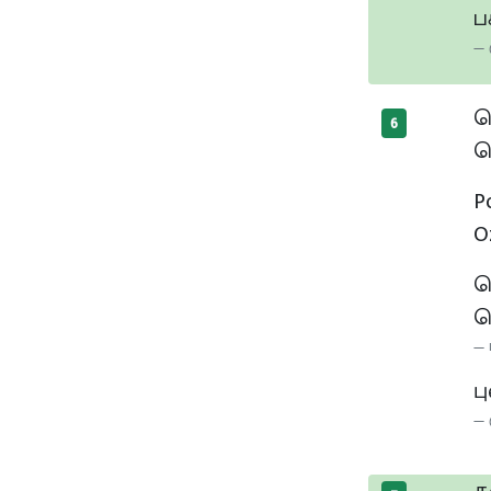
ப
ப
6
ந
P
O
ப
ந
ப