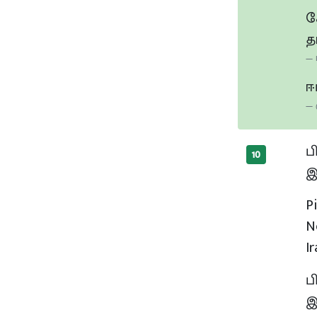
க
த
ஈ
ப
10
இ
P
N
I
ப
இ