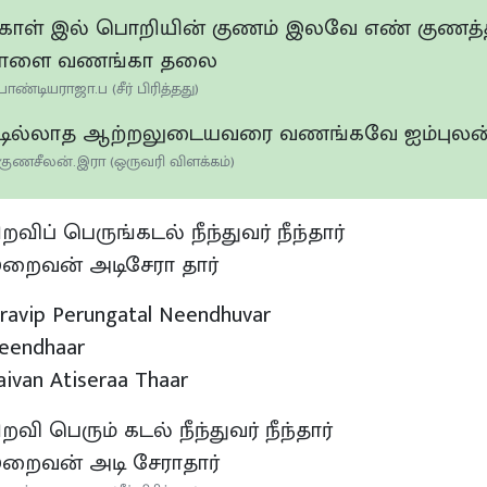
ோள் இல் பொறியின் குணம் இலவே எண் குணத்
ாளை வணங்கா தலை
பாண்டியராஜா.ப (சீர் பிரித்தது)
டில்லாத ஆற்றலுடையவரை வணங்கவே ஐம்புலன்
குணசீலன்.இரா (ஒருவரி விளக்கம்)
ிறவிப் பெருங்கடல் நீந்துவர் நீந்தார்
றைவன் அடிசேரா தார்
iravip Perungatal Neendhuvar
eendhaar
raivan Atiseraa Thaar
ிறவி பெரும் கடல் நீந்துவர் நீந்தார்
றைவன் அடி சேராதார்