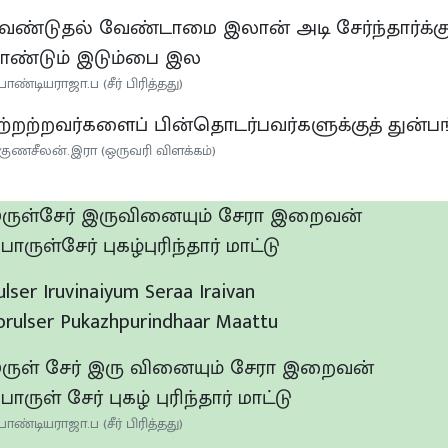
ேண்டுதல் வேண்டாமை இலான் அடி சேர்ந்தார்க்க
ாண்டும் இடும்பை இல
பாண்டியராஜா.ப (சீர் பிரித்தது)
ற்றற்றவர்களைப் பின்தொடர்பவர்களுக்குத் துன்
குணசீலன்.இரா (ஒருவரி விளக்கம்)
ருள்சேர் இருவினையும் சேரா இறைவன்
ொருள்சேர் புகழ்புரிந்தார் மாட்டு
rulser Iruvinaiyum Seraa Iraivan
orulser Pukazhpurindhaar Maattu
ருள் சேர் இரு வினையும் சேரா இறைவன்
ொருள் சேர் புகழ் புரிந்தார் மாட்டு
பாண்டியராஜா.ப (சீர் பிரித்தது)