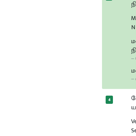
ந
M
N
ம
ந
ம
வ
4
ய
V
S