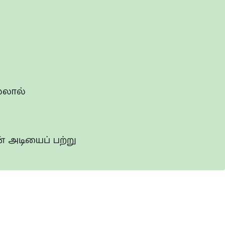
்லால்
் அடியைப் பற்று