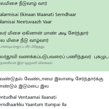
ிலமிசை நீடுவாழ் வார்
alarmisai Ekinaan Maanati Serndhaar
ilamisai Neetuvaazh Vaar
லர் மிசை ஏகினான் மாண் அடி சேர்ந்தார்
ில மிசை நீடு வாழ்வார்
பாண்டியராஜா.ப (சீர் பிரித்தது)
லர்தூவி வணக்கப்படுபவரைப் பணிந்தவர் புகழுடன
குணசீலன்.இரா (ஒருவரி விளக்கம்)
ேண்டுதல் வேண்டாமை இலானடி சேர்ந்தார்க்கு
ாண்டும் இடும்பை இல
entudhal Ventaamai Ilaanati
erndhaarkku Yaantum Itumpai Ila