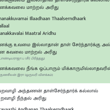
னக்குவமை இல்லாதான் தாள்சேர்ந்தார்க் கல்லால்
னக்கவலை மாற்றல் அரிது
hanakkuvamai Illaadhaan Thaalserndhaark
llaal
anakkavalai Maatral Aridhu
னக்கு உவமை இல்லாதான் தாள் சேர்ந்தார்க்கு அல
ன கவலை மாற்றல் அரிது
பாண்டியராஜா.ப (சீர் பிரித்தது)
னக்கவலை நீங்க ஒப்பாரும் மிக்காருமில்லாதவரின
குணசீலன்.இரா (ஒருவரி விளக்கம்)
றவாழி அந்தணன் தாள்சேர்ந்தார்க் கல்லால்
ிறவாழி நீந்தல் அரிது
ravaazhi Andhanan Thaalserndhaark