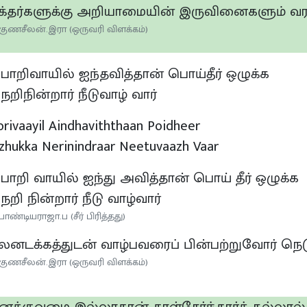
க்தர்களுக்கு அறியாமையின் இருவினைகளும் வரா
குணசீலன்.இரா (ஒருவரி விளக்கம்)
ொறிவாயில் ஐந்தவித்தான் பொய்தீர் ஒழுக்க
ெறிநின்றார் நீடுவாழ் வார்
orivaayil Aindhaviththaan Poidheer
zhukka Nerinindraar Neetuvaazh Vaar
ொறி வாயில் ஐந்து அவித்தான் பொய் தீர் ஒழுக்க
ெறி நின்றார் நீடு வாழ்வார்
பாண்டியராஜா.ப (சீர் பிரித்தது)
ுலனடக்கத்துடன் வாழ்பவரைப் பின்பற்றுவோர் நெட
குணசீலன்.இரா (ஒருவரி விளக்கம்)