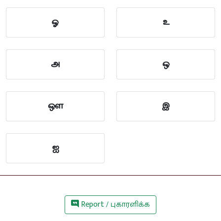
ஓ
உ
அ
ஒ
ஔ
இ
ஐ
Report / புகாரளிக்க