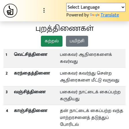
Powered by
Translate
புறத்திணைகள்
கற்றல்
பயிற்சி
1
வெட்சித்திணை
பகைவர் ஆநிரைகளைக்
கவர்வது
2
கரந்தைத்திணை
பகைவர் கவர்ந்து சென்ற
ஆநிரைகளை மீட்டு வருவது
3
வஞ்சித்திணை
பகைவர் நாட்டைக் கைப்பற்ற
கருதியது
4
காஞ்சித்திணை
தன் நாட்டைக் கைப்பற்ற வந்த
மாற்றரசனைத் தடுத்துப்
போரிடல்