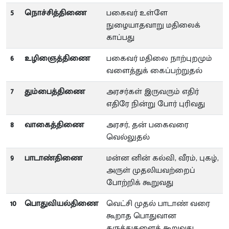
5
நொச்சித்திணை
பகைவர் உள்ளே
நுழையாதவாறு மதிலைக்
காப்பது
6
உழிஞைத்திணை
பகைவர் மதிலை நாற்புறமும்
வளைத்துக் கைப்பற்றுதல்
7
தும்பைத்திணை
அரசர்கள் இருவரும் எதிர்
எதிரே நின்று போர் புரிவது
8
வாகைத்திணை
அரசர், தன் பகைவரை
வெல்லுதல்
9
பாடாண்திணை
மன்ன னின் கல்வி, வீரம், புகழ்,
அருள் முதலியவற்றைப்
போற்றிக் கூறுவது
10
பொதுவியல்திணை
வெட்சி முதல் பாடாண் வரை
கூறாத பொதுவான
கருத்துகளைக் கூறுவது