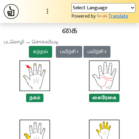
Powered by
Translate
கை
படமொழி
→
சொல்லியடி
கற்றல்
பயிற்சி 1
பயிற்சி 2
நகம்
கைரேகை