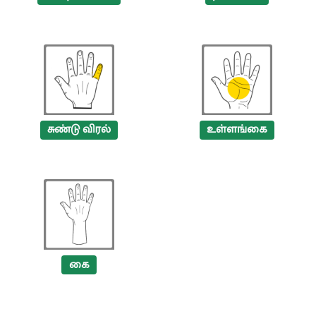
சுண்டு விரல்
உள்ளங்கை
கை