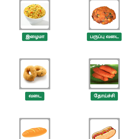
இழைமா
பருப்பு வடை
வடை
தோய்ச்சி