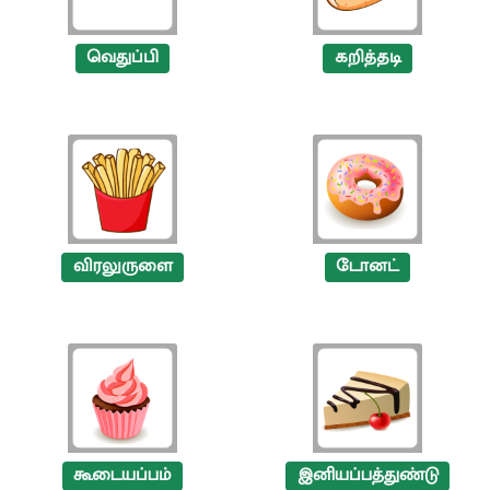
வெதுப்பி
கறித்தடி
விரலுருளை
டோனட்
கூடையப்பம்
இனியப்பத்துண்டு