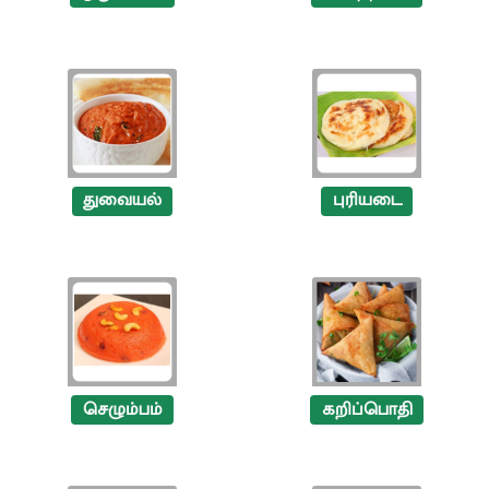
துவையல்
புரியடை
செழும்பம்
கறிப்பொதி