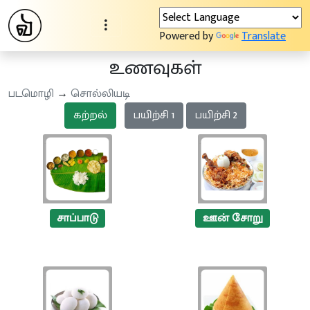
Powered by
Translate
உணவுகள்
படமொழி
→
சொல்லியடி
கற்றல்
பயிற்சி 1
பயிற்சி 2
சாப்பாடு
ஊன் சோறு