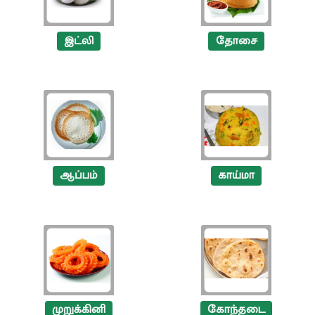
இட்லி
தோசை
ஆப்பம்
காய்மா
முறுக்கினி
கோந்தடை