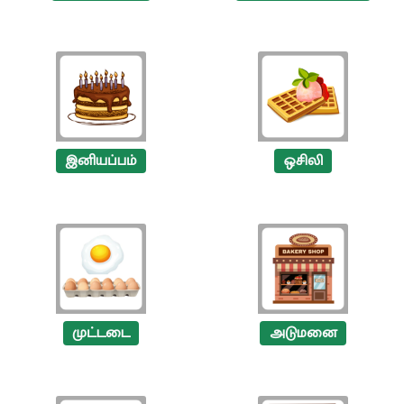
இனியப்பம்
ஒசிலி
முட்டடை
அடுமனை