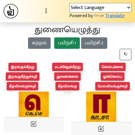
Powered by
Translate
துணையெழுத்து
கற்றல்
பயிற்சி 1
பயிற்சி 2
↻
இறங்குக்கீற்று
மடக்கேறுக்கீற்று
கொம்புக்கால்
இறங்குகீற்றுச்சுழி
துணைக்கால்
ஓர்க்கொம்பு
கீழ்விலங்குச்சுழி
கீழ்விலங்கு
மேல்விலங்குச்சுழி