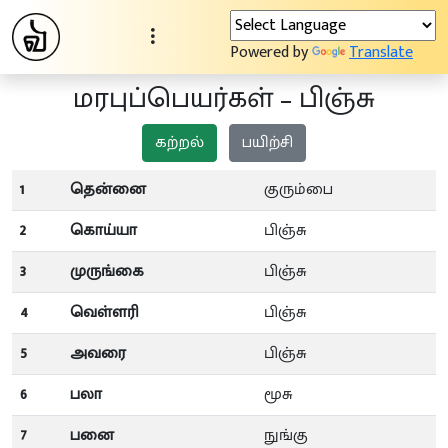
Powered by
Translate
மரபுப்பெயர்கள் – பிஞ்சு
கற்றல்
பயிற்சி
1
தென்னை
குரும்பை
2
கொய்யா
பிஞ்சு
3
முருங்கை
பிஞ்சு
4
வெள்ளரி
பிஞ்சு
5
அவரை
பிஞ்சு
6
பலா
மூசு
7
பனை
நுங்கு