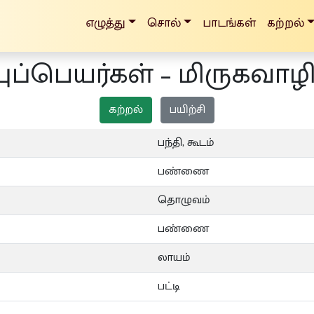
எழுத்து
சொல்
பாடங்கள்
கற்றல்
ுப்பெயர்கள் – மிருகவாழ
கற்றல்
பயிற்சி
பந்தி, கூடம்
பண்ணை
தொழுவம்
பண்ணை
லாயம்
பட்டி