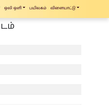
ஒலி ஒளி
பயிலகம்
விளையாட்டு
ிடம்